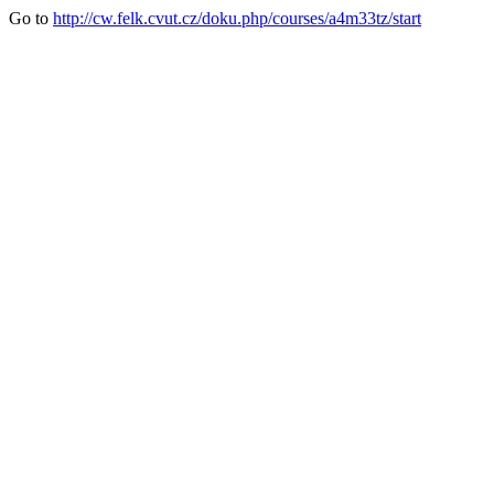
Go to
http://cw.felk.cvut.cz/doku.php/courses/a4m33tz/start