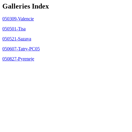
Galleries Index
050309-Valencie
050501-Tisa
050521-Sazava
050607-Tatry-PC05
050827-Pyreneje